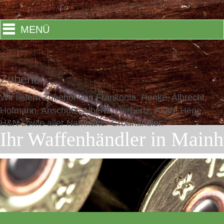
MENÜ
Zubehör
Wir liefern Zubehör von Frankonia, Henke, Albrecht,
Hofmann, Anschütz, Alberts, Herbertz, Akah, Hege,
H&N sowie aller Namhafter Großhändler.
Ihr Waffenhändler in Mainh