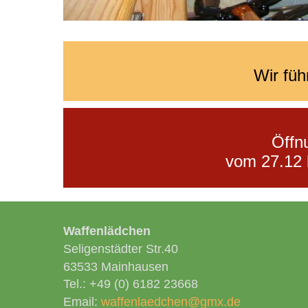
Wir füh
Öffn
vom 27.12 
Waffenlädchen
Seligenstädter Str.40
63533 Mainhausen
Tel.: +49 (0) 6182 23668
Email:
waffenlaedchen@gmx.de