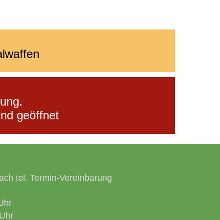
alwaffen
rung.
nd geöffnet
ach tel. Termin-Vereinbarung
Uhr
Uhr