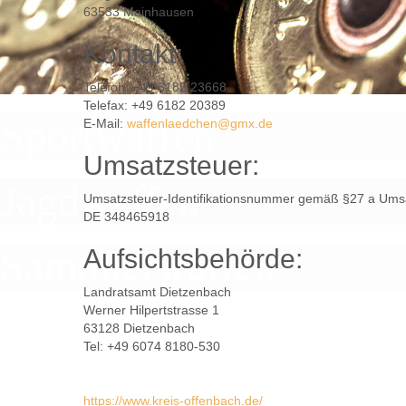
63533 Mainhausen
Kontakt:
Telefon: +49 6182 23668
Telefax: +49 6182 20389
Sportwaffen
E-Mail:
waffenlaedchen@gmx.de
Umsatzsteuer:
Jagdwaffen
Umsatzsteuer-Identifikationsnummer gemäß §27 a Umsa
DE 348465918
Sammlerwaffen
Aufsichtsbehörde:
Landratsamt Dietzenbach
Werner Hilpertstrasse 1
63128 Dietzenbach
Tel: +49 6074 8180-530
https://www.kreis-offenbach.de/