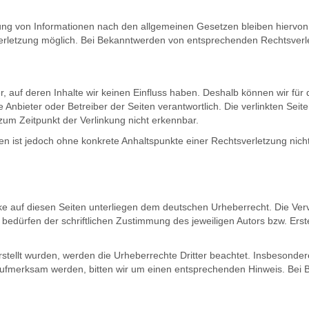
ng von Informationen nach den allgemeinen Gesetzen bleiben hiervon u
verletzung möglich. Bei Bekanntwerden von entsprechenden Rechtsverl
er, auf deren Inhalte wir keinen Einfluss haben. Deshalb können wir f
lige Anbieter oder Betreiber der Seiten verantwortlich. Die verlinkten S
zum Zeitpunkt der Verlinkung nicht erkennbar.
eiten ist jedoch ohne konkrete Anhaltspunkte einer Rechtsverletzung n
rke auf diesen Seiten unterliegen dem deutschen Urheberrecht. Die Vervi
dürfen der schriftlichen Zustimmung des jeweiligen Autors bzw. Erste
erstellt wurden, werden die Urheberrechte Dritter beachtet. Insbesonder
 aufmerksam werden, bitten wir um einen entsprechenden Hinweis. Be