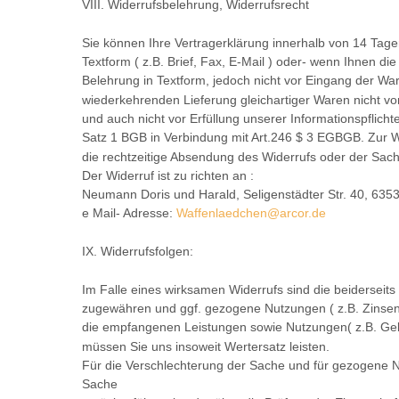
VIII. Widerrufsbelehrung, Widerrufsrecht
Sie können Ihre Vertragerklärung innerhalb von 14 Ta
Textform ( z.B. Brief, Fax, E-Mail ) oder- wenn Ihnen d
Belehrung in Textform, jedoch nicht vor Eingang der Wa
wiederkehrenden Lieferung gleichartiger Waren nicht vor
und auch nicht vor Erfüllung unserer Informationspflic
Satz 1 BGB in Verbindung mit Art.246 $ 3 EGBGB. Zur W
die rechtzeitige Absendung des Widerrufs oder der Sach
Der Widerruf ist zu richten an :
Neumann Doris und Harald, Seligenstädter Str. 40, 63
e Mail- Adresse:
Waffenlaedchen@arcor.de
IX. Widerrufsfolgen:
Im Falle eines wirksamen Widerrufs sind die beidersei
zugewähren und ggf. gezogene Nutzungen ( z.B. Zinse
die empfangenen Leistungen sowie Nutzungen( z.B. Gebr
müssen Sie uns insoweit Wertersatz leisten.
Für die Verschlechterung der Sache und für gezogene N
Sache