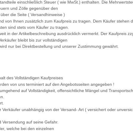
standteile einschließlich Steuer ( wie MwSt.) enthalten. Die Mehrwert
teuern und Zölle gegenüber den
über die Seite ( Versandhinweise )
ind von Ihnen zusätzlich zum Kaufpreis zu tragen. Dem Käufer stehen 
en sind stets vom Käufer zu tragen.
it in der Artikelbeschreibung ausdrücklich vermerkt. Der Kaufpreis zzg
rkäufer bleibt bis zur vollständigen
ird nur bei Direktbestellung und unserer Zustimmung gewährt.
alt des Vollständigen Kaufpreises
rden von uns terminiert auf den Angebotsseiten angegeben !
g umgehend auf Vollständigkeit, offensichtliche Mängel und Transpor
en.
t.
der Verkäufer unabhängig von der Versand- Art ( versichert oder unvers
nd Versendung auf seine Gefahr.
der, welche bei den einzelnen