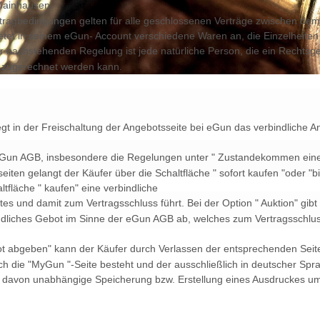
 Mainhausen
tragbedingungen gelten für alle geschlossenen Verträge zwischen dem
ietet in seinem eGun- Account verschiedene Waren an, die Einzelheiten
er nachstehenden Regelung ist jede natürliche Person, die ein Rechtsg
t zugerechnet werden kann.
 liegt in der Freischaltung der Angebotsseite bei eGun das verbindliche
eGun AGB, insbesondere die Regelungen unter " Zustandekommen eines
seiten gelangt der Käufer über die Schaltfläche " sofort kaufen "oder "bi
ltfläche " kaufen" eine verbindliche
s und damit zum Vertragsschluss führt. Bei der Option " Auktion" gib
ndliches Gebot im Sinne der eGun AGB ab, welches zum Vertragsschluss
bot abgeben" kann der Käufer durch Verlassen der entsprechenden Sei
rch die "MyGun "-Seite besteht und der ausschließlich in deutscher Spra
ne davon unabhängige Speicherung bzw. Erstellung eines Ausdruckes um