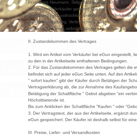
Frau Doris Neumann, Seligenstädter Str. 40, D- 63533
nachfolgend Verkäufer genannt. Die nachstehenden Ver
der Bestellung ausdrücklich anerkannt. Der Verkäufer b
Artikelbeschreibung. Verbraucher ("Käufer" )im Sinne d
gewerblichen noch selbstständigen beruflichen Tätigkei
Sportwaffen
II. Zustandekommen des Vertrages
1. Wird ein Artikel vom Verkäufer bei eGun eingestellt,
zu den in der Artikelseite enthaltenen Bedingungen.
Jagdwaffen
2. Für das Zustandekommen des Vertrages gelten die 
befindet sich auf jeder eGun Seite unten. Auf den Artikel
" sofort kaufen" gibt der Käufer durch Betätigen der Scha
Sammlerwaffen
Vertragserklärung ab, die zur Annahme des Kaufangebote
Betätigung der Schaltfläche " Gebot abgeben "ein verbi
Höchstbietende ist.
Bis zum Anklicken der Schaltfläche "Kaufen " oder "Ge
3. Der Vertragstext, der aus der Artikelseite, ergänzt du
eGun gespeichert. Der Käufer ist deshalb selbst für ei
III. Preise, Liefer- und Versandkosten