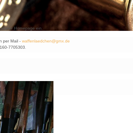
f unserer Homepage ein.
n per Mail -
waffenlaedchen@gmx.de
 0160-7705303.