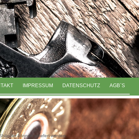
TAKT
IMPRESSUM
DATENSCHUTZ
AGB`S
oßhändler können geliefert werden.